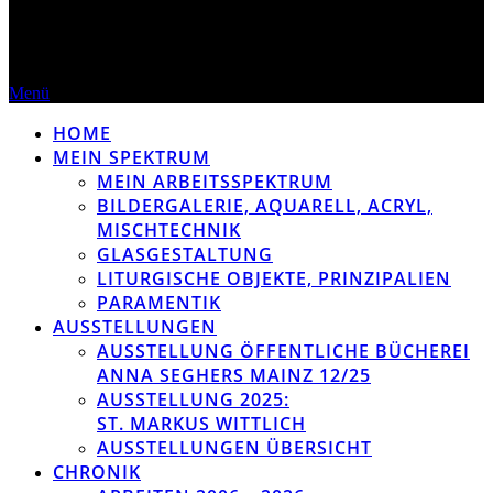
Menü
HOME
MEIN SPEKTRUM
MEIN ARBEITSSPEKTRUM
BILDERGALERIE, AQUARELL, ACRYL,
MISCHTECHNIK
GLASGESTALTUNG
LITURGISCHE OBJEKTE, PRINZIPALIEN
PARAMENTIK
AUSSTELLUNGEN
AUSSTELLUNG ÖFFENTLICHE BÜCHEREI
ANNA SEGHERS MAINZ 12/25
AUSSTELLUNG 2025:
ST. MARKUS WITTLICH
AUSSTELLUNGEN ÜBERSICHT
CHRONIK