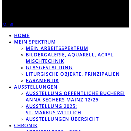
Menü
HOME
MEIN SPEKTRUM
MEIN ARBEITSSPEKTRUM
BILDERGALERIE, AQUARELL, ACRYL,
MISCHTECHNIK
GLASGESTALTUNG
LITURGISCHE OBJEKTE, PRINZIPALIEN
PARAMENTIK
AUSSTELLUNGEN
AUSSTELLUNG ÖFFENTLICHE BÜCHEREI
ANNA SEGHERS MAINZ 12/25
AUSSTELLUNG 2025:
ST. MARKUS WITTLICH
AUSSTELLUNGEN ÜBERSICHT
CHRONIK